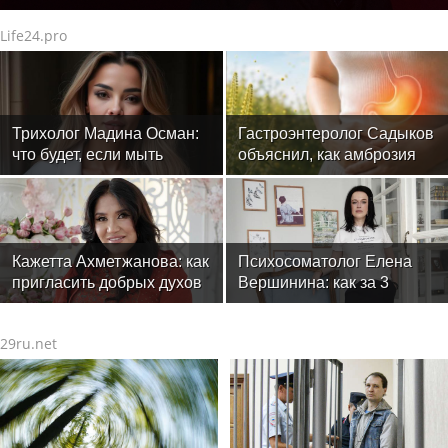
Life24.pro
Трихолог Мадина Осман:
Гастроэнтеролог Садыков
что будет, если мыть
объяснил, как амброзия
голову ежедневно
может влиять на ЖКТ
Кажетта Ахметжанова: как
Психосоматолог Елена
пригласить добрых духов
Вершинина: как за 3
в новый дом
минуты вернуть себе
равновесие
29ru.net