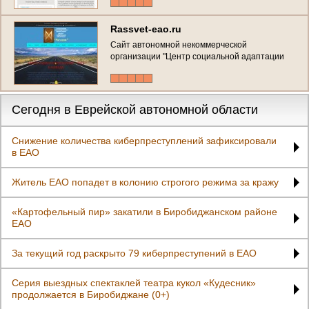
Rassvet-eao.ru
Сайт автономной некоммерческой
организации "Центр социальной адаптации
"Рассвет". Оказание помощи людям с
алкогольной, наркотической и иными
формами зависимости. (Россия, Еврейская
автономная область, Биробиджан)
Сегодня в Еврейской автономной области
Снижение количества киберпреступлений зафиксировали
в ЕАО
Житель ЕАО попадет в колонию строгого режима за кражу
«Картофельный пир» закатили в Биробиджанском районе
ЕАО
За текущий год раскрыто 79 киберпреступений в ЕАО
Серия выездных спектаклей театра кукол «Кудесник»
продолжается в Биробиджане (0+)