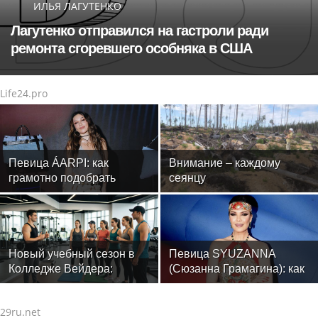
ИЛЬЯ ЛАГУТЕНКО
Лагутенко отправился на гастроли ради
ремонта сгоревшего особняка в США
Life24.pro
Певица ÁARPI: как
Внимание – каждому
грамотно подобрать
сеянцу
гардероб для
выступлений
Новый учебный сезон в
Певица SYUZANNA
Колледже Вейдера:
(Сюзанна Грамагина): как
стартовали очные
перестать волноваться и
программы подготовки
начать говорить спокойно
29ru.net
фитнес-тренеров и