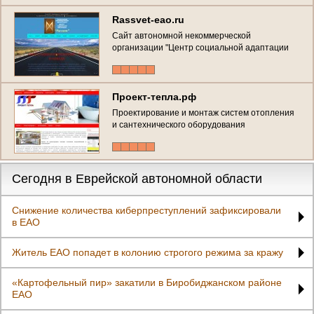
Rassvet-eao.ru
Сайт автономной некоммерческой
организации "Центр социальной адаптации
"Рассвет". Оказание помощи людям с
алкогольной, наркотической и иными
формами зависимости. (Россия, Еврейская
автономная область, Биробиджан)
Проект-тепла.рф
Проектирование и монтаж систем отопления
и сантехнического оборудования
Сегодня в Еврейской автономной области
Снижение количества киберпреступлений зафиксировали
в ЕАО
Житель ЕАО попадет в колонию строгого режима за кражу
«Картофельный пир» закатили в Биробиджанском районе
ЕАО