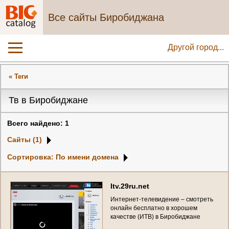
Все сайты Биробиджана
Другой город...
« Теги
Тв в Биробиджане
Всего найдено: 1
Сайты (1)
Сортировка: По имени домена
I
t
v
.
2
9
r
u
.
n
e
t
И
н
т
е
р
н
е
т
-
т
е
л
е
в
и
д
е
н
и
е
–
c
м
о
т
р
е
т
ь
о
н
л
а
й
н
б
е
с
п
л
а
т
н
о
в
х
о
р
о
ш
е
м
к
а
ч
е
с
т
в
е
(
И
Т
В
)
в
Б
и
р
о
б
и
д
ж
а
н
е