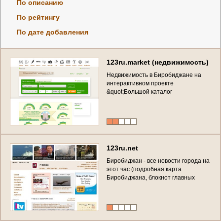
По описанию
По рейтингу
По дате добавления
1
2
3
r
u
.
m
a
r
k
e
t
(
н
е
д
в
и
ж
и
м
о
с
т
ь
)
Н
е
д
в
и
ж
и
м
о
с
т
ь
в
Б
и
р
о
б
и
д
ж
а
н
е
н
а
и
н
т
е
р
а
к
т
и
в
н
о
м
п
р
о
е
к
т
е
&
q
u
o
t
;
Б
о
л
ь
ш
о
й
к
а
т
а
л
о
г
н
е
д
в
и
ж
и
м
о
с
т
и
Р
Ф
&
q
u
o
t
;
(
в
с
я
н
е
д
в
и
ж
и
м
о
с
т
ь
Б
и
р
о
б
и
д
ж
а
н
а
)
1
2
3
r
u
.
n
e
t
Б
и
р
о
б
и
д
ж
а
н
-
в
с
е
н
о
в
о
с
т
и
г
о
р
о
д
а
н
а
э
т
о
т
ч
а
с
(
п
о
д
р
о
б
н
а
я
к
а
р
т
а
Б
и
р
о
б
и
д
ж
а
н
а
,
б
л
о
к
н
о
т
г
л
а
в
н
ы
х
г
о
р
о
д
с
к
и
х
н
о
в
о
с
т
е
й
з
а
с
е
г
о
д
н
я
и
к
а
л
е
н
д
а
р
н
а
я
л
е
н
т
а
с
о
б
ы
т
и
й
,
ф
а
к
т
о
в
,
п
р
о
и
с
ш
е
с
т
в
и
й
в
Б
и
р
о
б
и
д
ж
а
н
е
с
е
ж
е
м
и
н
у
т
н
ы
м
о
б
н
о
в
л
е
н
и
е
м
)