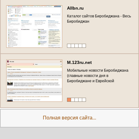
A
l
l
b
n
.
r
u
К
а
т
а
л
о
г
с
а
й
т
о
в
Б
и
р
о
б
и
д
ж
а
н
а
-
В
е
с
ь
Б
и
р
о
б
и
д
ж
а
н
M
.
1
2
3
r
u
.
n
e
t
М
о
б
и
л
ь
н
ы
е
н
о
в
о
с
т
и
Б
и
р
о
б
и
д
ж
а
н
а
(
г
л
а
в
н
ы
е
н
о
в
о
с
т
и
д
н
я
в
Б
и
р
о
б
и
д
ж
а
н
е
и
Е
в
р
е
й
с
к
о
й
а
в
т
о
н
о
м
н
о
й
о
б
л
а
с
т
и
-
е
ж
е
д
н
е
в
н
о
в
т
в
о
ё
м
м
о
б
и
л
ь
н
о
м
в
к
а
л
е
н
д
а
р
н
о
м
ф
о
р
м
а
т
е
)
Полная версия сайта...