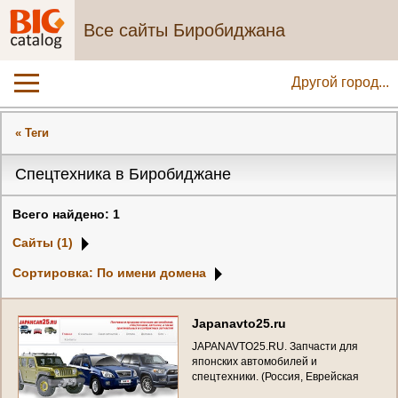
Все сайты Биробиджана
Другой город...
« Теги
Спецтехника в Биробиджане
Всего найдено: 1
Сайты (1)
Сортировка: По имени домена
J
a
p
a
n
a
v
t
o
2
5
.
r
u
J
A
P
A
N
A
V
T
O
2
5
.
R
U
.
З
а
п
ч
а
с
т
и
д
л
я
я
п
о
н
с
к
и
х
а
в
т
о
м
о
б
и
л
е
й
и
с
п
е
ц
т
е
х
н
и
к
и
.
(
Р
о
с
с
и
я
,
Е
в
р
е
й
с
к
а
я
а
в
т
о
н
о
м
н
а
я
о
б
л
а
с
т
ь
,
Б
и
р
о
б
и
д
ж
а
н
)