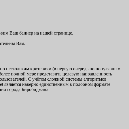
овим Ваш баннер на нашей странице.
ательны Вам.
 по нескольким критериям (в первую очередь по популярным
иболее полной мере представить целевую направленность
 пользователей. С учётом сложной системы алгоритмов
net является наверно единственным в подобном формате
нно города Биробиджана.