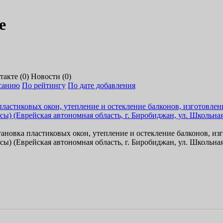
е
акте (0)
Новости (0)
санию
По рейтингу
По дате добавления
т
а
н
о
в
к
а
п
л
а
с
т
и
к
о
в
ы
х
о
к
о
н
,
у
т
е
п
л
е
н
и
е
и
о
с
т
е
к
л
е
н
и
е
б
а
л
к
о
н
о
в
,
и
з
г
с
ы
)
(
Е
в
р
е
й
с
к
а
я
а
в
т
о
н
о
м
н
а
я
о
б
л
а
с
т
ь
,
г
.
Б
и
р
о
б
и
д
ж
а
н
,
у
л
.
Ш
к
о
л
ь
н
а