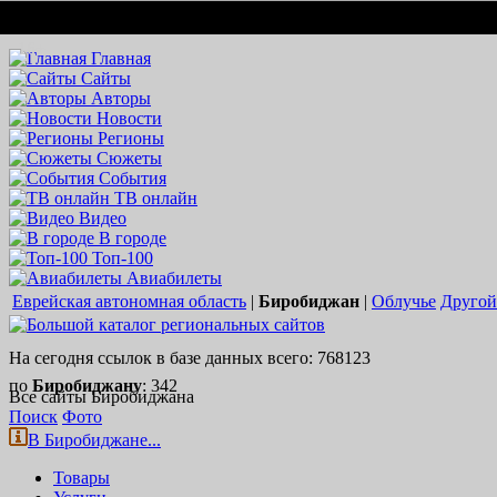
Вход
Регистрация
16+
Главная
Сайты
Авторы
Новости
Регионы
Сюжеты
События
ТВ онлайн
Видео
В городе
Топ-100
Авиабилеты
Еврейская автономная область
|
Биробиджан
|
Облучье
Другой 
На сегодня ссылок в базе данных всего: 768123
по
Биробиджану
: 342
Все сайты Биробиджана
Поиск
Фото
В Биробиджане...
Товары