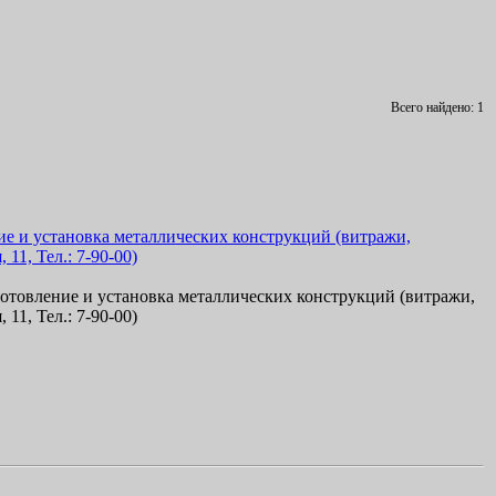
Всего найдено: 1
о
т
о
в
л
е
н
и
е
и
у
с
т
а
н
о
в
к
а
м
е
т
а
л
л
и
ч
е
с
к
и
х
к
о
н
с
т
р
у
к
ц
и
й
(
в
и
т
р
а
ж
и
,
я
,
1
1
,
Т
е
л
.
:
7
-
9
0
-
0
0
)