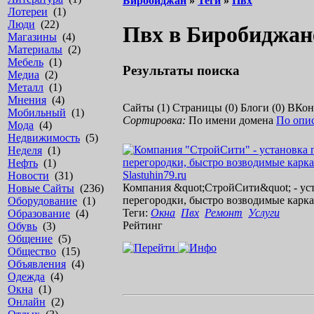
Биробиджан
»
Теги
»
Пвх
Лотереи
(1)
Люди
(22)
Пвх в Биробиджан
Магазины
(4)
Материалы
(2)
Мебель
(1)
Результаты поиска
Медиа
(2)
Металл
(1)
Мнения
(4)
Сайты (1)
Страницы (0)
Блоги (0)
ВКонт
Мобильный
(1)
Сортировка:
По имени домена
По опи
Мода
(4)
Недвижимость
(5)
Неделя
(1)
Нефть
(1)
S
l
a
s
t
u
h
i
n
7
9
.
r
u
Новости
(31)
К
о
м
п
а
н
и
я
&
q
u
o
t
;
С
т
р
о
й
С
и
т
и
&
q
u
o
t
;
-
у
с
Новые Сайты
(236)
п
е
р
е
г
о
р
о
д
к
и
,
б
ы
с
т
р
о
в
о
з
в
о
д
и
м
ы
е
к
а
р
к
а
Оборудование
(1)
Теги:
Окна
Пвх
Ремонт
Услуги
Образование
(4)
Рейтинг
Обувь
(3)
Общение
(5)
Общество
(15)
Объявления
(4)
Одежда
(4)
Окна
(1)
Онлайн
(2)