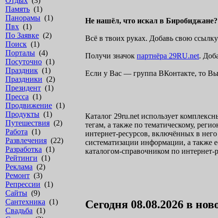
Отдых
(3)
Память
(1)
Панорамы
(1)
Не нашёл, что искал в Биробиджане?
Пвх
(1)
По Заявке
(2)
Всё в твоих руках. Добавь свою ссыл
Поиск
(1)
Порталы
(4)
Получи значок
партнёра 29RU.net
. Доб
Посуточно
(1)
Праздник
(1)
Если у Вас — группа ВКонтакте, то Вы
Праздники
(2)
Президент
(1)
Пресса
(1)
Продвижение
(1)
Продукты
(1)
Каталог 29ru.net использует комплекс
Путешествия
(2)
тегам, а также по тематическому, рег
Работа
(1)
интернет-ресурсов, включённых в него 
Развлечения
(22)
систематизации информации, а также е
Разработка
(1)
каталогом-справочником по интернет-р
Рейтинги
(1)
Реклама
(2)
Ремонт
(3)
Репрессии
(1)
Сайты
(9)
Сантехника
(1)
Сегодня 08.08.2026 в нов
Свадьба
(1)