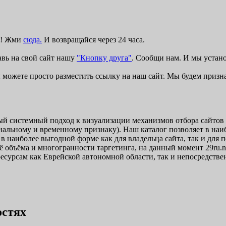
ку! Жми
сюда.
И возвращайся через 24 часа.
авь на свой сайт нашу
"Кнопку друга"
. Сообщи нам. И мы устан
 можете просто разместить ссылку на наш сайт. Мы будем призн
ный системный подход к визуализации механизмов отбора сайтов
иональному и временному признаку). Наш каталог позволяет в на
в наиболее выгодной форме как для владельца сайта, так и для
ё объёма и многогранности таргетинга, на данный момент 29ru.
есурсам как Еврейской автономной области, так и непосредстве
остях