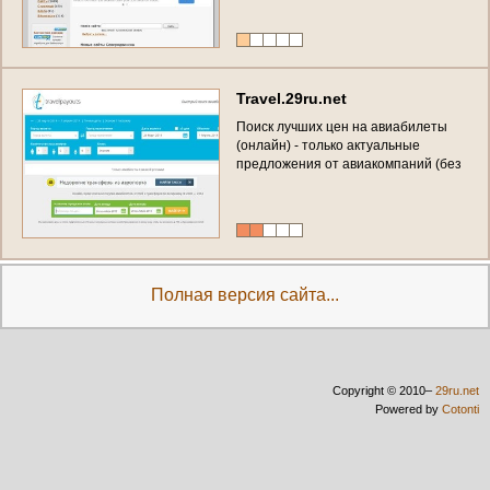
T
r
a
v
e
l
.
2
9
r
u
.
n
e
t
П
о
и
с
к
л
у
ч
ш
и
х
ц
е
н
н
а
а
в
и
а
б
и
л
е
т
ы
(
о
н
л
а
й
н
)
-
т
о
л
ь
к
о
а
к
т
у
а
л
ь
н
ы
е
п
р
е
д
л
о
ж
е
н
и
я
о
т
а
в
и
а
к
о
м
п
а
н
и
й
(
б
е
з
р
е
к
л
а
м
ы
)
Полная версия сайта...
Copyright © 2010–
29ru.net
Powered by
Cotonti