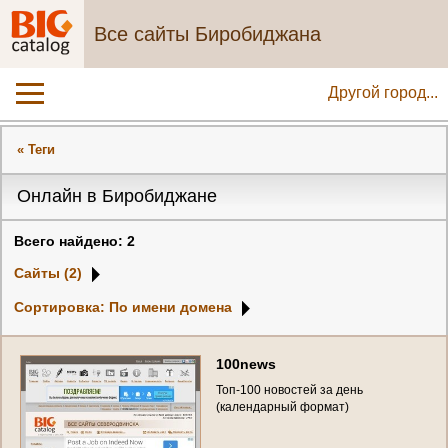
Все сайты Биробиджана
Другой город...
« Теги
Онлайн в Биробиджане
Всего найдено: 2
Сайты (2)
Сортировка: По имени домена
1
0
0
n
e
w
s
Т
о
п
-
1
0
0
н
о
в
о
с
т
е
й
з
а
д
е
н
ь
(
к
а
л
е
н
д
а
р
н
ы
й
ф
о
р
м
а
т
)