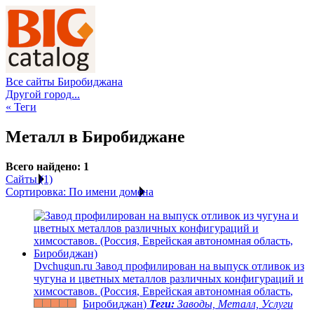
Все сайты Биробиджана
Другой город...
« Теги
Металл в Биробиджане
Всего найдено: 1
Сайты (1)
Сортировка: По имени домена
D
v
c
h
u
g
u
n
.
r
u
З
а
в
о
д
п
р
о
ф
и
л
и
р
о
в
а
н
н
а
в
ы
п
у
с
к
о
т
л
и
в
о
к
и
з
ч
у
г
у
н
а
и
ц
в
е
т
н
ы
х
м
е
т
а
л
л
о
в
р
а
з
л
и
ч
н
ы
х
к
о
н
ф
и
г
у
р
а
ц
и
й
и
х
и
м
с
о
с
т
а
в
о
в
.
(
Р
о
с
с
и
я
,
Е
в
р
е
й
с
к
а
я
а
в
т
о
н
о
м
н
а
я
о
б
л
а
с
т
ь
,
Б
и
р
о
б
и
д
ж
а
н
)
Теги:
Заводы, Металл, Услуги