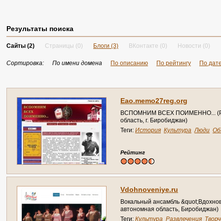
Результаты поиска
Сайты (2)
Страницы (0)
Блоги (3)
ВКонтакте (0)
Новости (0)
Сортировка:
По имени домена
По описанию
По рейтингу
По дат
E
a
o
.
m
e
m
o
2
7
r
e
g
.
o
r
g
В
С
П
О
М
Н
И
М
В
С
Е
Х
П
О
И
М
Е
Н
Н
О
.
.
.
(
о
б
л
а
с
т
ь
,
г
.
Б
и
р
о
б
и
д
ж
а
н
)
Теги:
История
Культура
Люди
Об
Рейтинг
V
d
o
h
n
o
v
e
n
i
y
e
.
r
u
В
о
к
а
л
ь
н
ы
й
а
н
с
а
м
б
л
ь
&
q
u
o
t
;
В
д
о
х
н
о
а
в
т
о
н
о
м
н
а
я
о
б
л
а
с
т
ь
,
Б
и
р
о
б
и
д
ж
а
н
)
Теги:
Культура
Развлечения
Твор