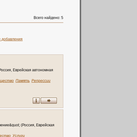
Всего найдено: 5
е добавления
Р
о
с
с
и
я
,
Е
в
р
е
й
с
к
а
я
а
в
т
о
н
о
м
н
а
я
щество
Память
Репрессии
в
е
н
и
е
&
q
u
o
t
;
(
Р
о
с
с
и
я
,
Е
в
р
е
й
с
к
а
я
чество
Услуги