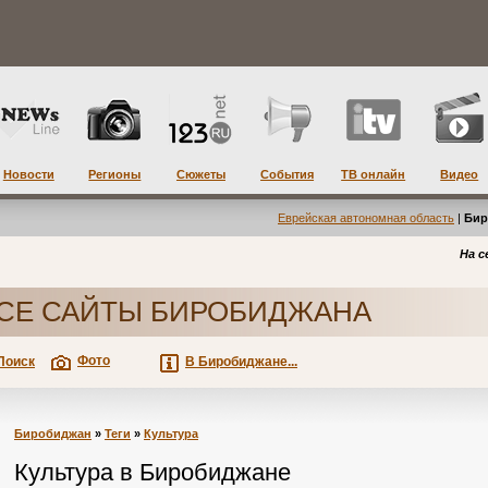
Новости
Регионы
Сюжеты
События
ТВ онлайн
Видео
Еврейская автономная область
|
Бир
На с
СЕ САЙТЫ БИРОБИДЖАНА
Фото
Поиск
В Биробиджане...
Биробиджан
»
Теги
»
Культура
Культура в Биробиджане