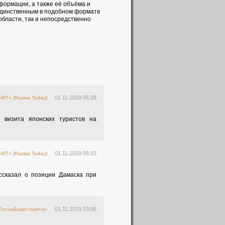
формации, а также её объёма и
 единственным в подобном формате
области, так и непосредственно
01.11.2019 05:28
«RT» (Russia Today)
 визита японских туристов на
01.11.2019 05:15
«RT» (Russia Today)
ссказал о позиции Дамаска при
01.11.2019 03:06
Российская газета»