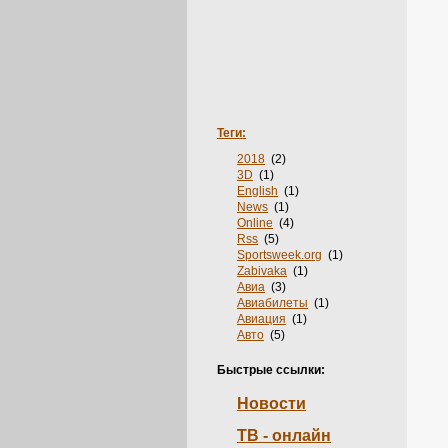
Теги:
2018
(2)
3D
(1)
English
(1)
News
(1)
Online
(4)
Rss
(5)
Sportsweek.org
(1)
Zabivaka
(1)
Авиа
(3)
Авиабилеты
(1)
Авиация
(1)
Авто
(5)
Автошколы
(1)
Аксессуары
(2)
Быстрые ссылки:
Акции
(2)
Анкеты
(1)
Новости
Аренда
(2)
Бельё
(1)
ТВ - онлайн
Билеты
(3)