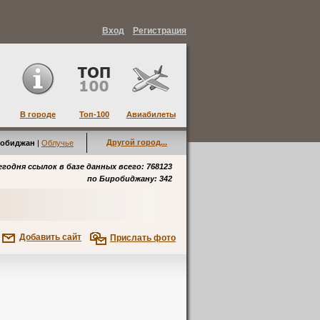
Вход
Регистрация
В городе
Топ-100
Авиабилеты
Другой город...
обиджан
|
Облучье
егодня ссылок в базе данных всего: 768123
по
Биробиджану
: 342
Добавить сайт
Прислать фото