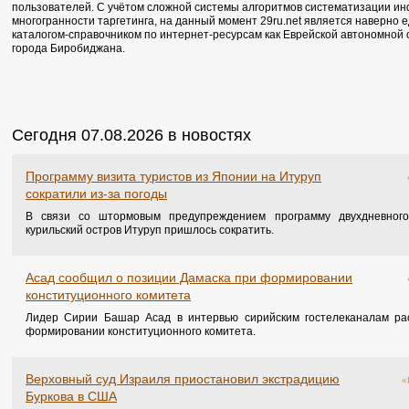
пользователей. С учётом сложной системы алгоритмов систематизации ин
многогранности таргетинга, на данный момент 29ru.net является наверно
каталогом-справочником по интернет-ресурсам как Еврейской автономной 
города Биробиджана.
Сегодня 07.08.2026 в новостях
Программу визита туристов из Японии на Итуруп
сократили из-за погоды
В связи со штормовым предупреждением программу двухдневного
курильский остров Итуруп пришлось сократить.
Асад сообщил о позиции Дамаска при формировании
конституционного комитета
Лидер Сирии Башар Асад в интервью сирийским гостелеканалам ра
формировании конституционного комитета.
Верховный суд Израиля приостановил экстрадицию
«
Буркова в США