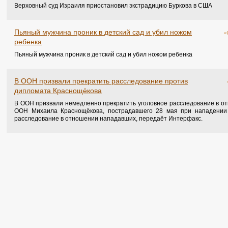
Верховный суд Израиля приостановил экстрадицию Буркова в США
Пьяный мужчина проник в детский сад и убил ножом
«
ребенка
Пьяный мужчина проник в детский сад и убил ножом ребенка
В ООН призвали прекратить расследование против
дипломата Краснощёкова
В ООН призвали немедленно прекратить уголовное расследование в от
ООН Михаила Краснощёкова, пострадавшего 28 мая при нападении 
расследование в отношении нападавших, передаёт Интерфакс.