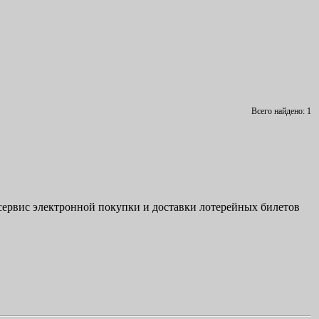
Всего найдено: 1
с
е
р
в
и
с
э
л
е
к
т
р
о
н
н
о
й
п
о
к
у
п
к
и
и
д
о
с
т
а
в
к
и
л
о
т
е
р
е
й
н
ы
х
б
и
л
е
т
о
в