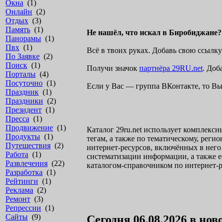
Окна
(1)
Онлайн
(2)
Отдых
(3)
Память
(1)
Не нашёл, что искал в Биробиджане?
Панорамы
(1)
Пвх
(1)
Всё в твоих руках. Добавь свою ссыл
По Заявке
(2)
Поиск
(1)
Получи значок
партнёра 29RU.net
. Доб
Порталы
(4)
Посуточно
(1)
Если у Вас — группа ВКонтакте, то Вы
Праздник
(1)
Праздники
(2)
Президент
(1)
Пресса
(1)
Продвижение
(1)
Каталог 29ru.net использует комплекс
Продукты
(1)
тегам, а также по тематическому, рег
Путешествия
(2)
интернет-ресурсов, включённых в него 
Работа
(1)
систематизации информации, а также е
Развлечения
(22)
каталогом-справочником по интернет-р
Разработка
(1)
Рейтинги
(1)
Реклама
(2)
Ремонт
(3)
Репрессии
(1)
Сайты
(9)
Сегодня 06.08.2026 в нов