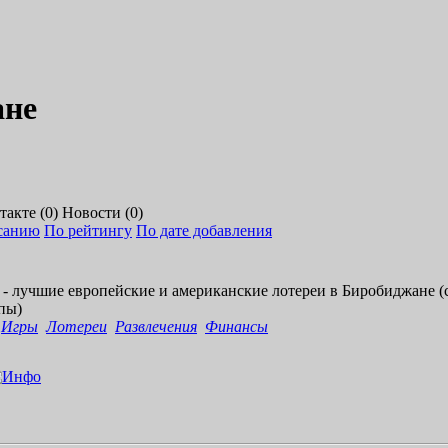
ане
акте (0)
Новости (0)
санию
По рейтингу
По дате добавления
-
л
у
ч
ш
и
е
е
в
р
о
п
е
й
с
к
и
е
и
а
м
е
р
и
к
а
н
с
к
и
е
л
о
т
е
р
е
и
в
Б
и
р
о
б
и
д
ж
а
н
е
(
п
ы
)
Игры
Лотереи
Развлечения
Финансы