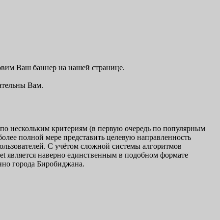
овим Ваш баннер на нашей странице.
ательны Вам.
 по нескольким критериям (в первую очередь по популярным
иболее полной мере представить целевую направленность
 пользователей. С учётом сложной системы алгоритмов
net является наверно единственным в подобном формате
нно города Биробиджана.