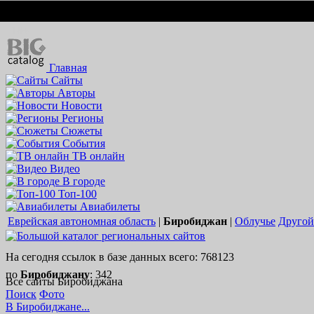
Вход
Регистрация
16+
Главная
Сайты
Авторы
Новости
Регионы
Сюжеты
События
ТВ онлайн
Видео
В городе
Топ-100
Авиабилеты
Еврейская автономная область
|
Биробиджан
|
Облучье
Другой 
На сегодня ссылок в базе данных всего: 768123
по
Биробиджану
: 342
Все сайты Биробиджана
Поиск
Фото
В Биробиджане...