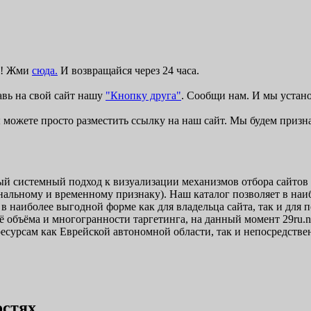
ку! Жми
сюда.
И возвращайся через 24 часа.
авь на свой сайт нашу
"Кнопку друга"
. Сообщи нам. И мы устан
 можете просто разместить ссылку на наш сайт. Мы будем призн
ный системный подход к визуализации механизмов отбора сайтов
иональному и временному признаку). Наш каталог позволяет в на
в наиболее выгодной форме как для владельца сайта, так и для
ё объёма и многогранности таргетинга, на данный момент 29ru.
есурсам как Еврейской автономной области, так и непосредстве
остях