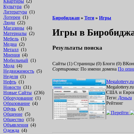
Квартиры
(2)
Культура
(5)
Литература
(1)
Лотереи
(1)
Биробиджан
»
Теги
»
Игры
Люди
(22)
Магазины
(4)
Игры в Биробидж
Материалы
(2)
Мебель
(1)
Медиа
(2)
Результаты поиска
Металл
(1)
Мнения
(4)
Мобильный
(1)
Сайты (1)
Страницы (0)
Блоги (0)
ВКонт
Мода
(4)
Сортировка:
По имени домена
По опи
Недвижимость
(5)
Неделя
(1)
M
e
g
a
l
o
t
t
e
r
y
.
r
u
Нефть
(1)
M
e
g
a
l
o
t
t
e
r
y
.
r
u
Новости
(31)
С
Ш
А
и
Е
в
р
о
Новые Сайты
(236)
Теги:
Деньги
Оборудование
(1)
Рейтинг
Образование
(4)
Обувь
(3)
Общение
(5)
Общество
(15)
Объявления
(4)
Одежда
(4)