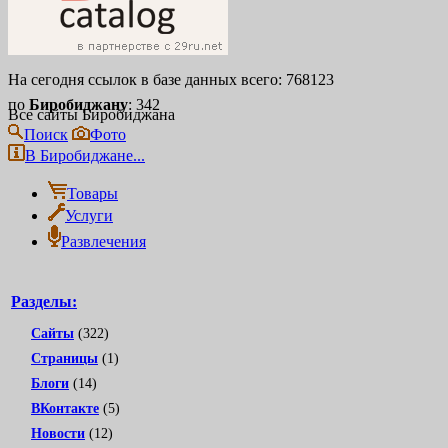
На сегодня ссылок в базе данных всего: 768123
по
Биробиджану
: 342
Все сайты Биробиджана
Поиск
Фото
В Биробиджане...
Товары
Услуги
Развлечения
Разделы:
Сайты
(322)
Страницы
(1)
Блоги
(14)
ВКонтакте
(5)
Новости
(12)